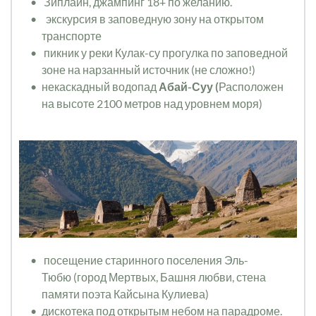
 Зиплайн, 
джампинг 18+ по желанию.
 экскурсия в заповедную зону на открытом 
транспорте
 пикник у реки Кулак-су прогулка по заповедной 
зоне на нарзанный источник (не сложно!)
некаскадный водопад 
Абай-Суу (
Расположен 
на высоте 2100 метров над уровнем моря) 
 посещение старинного поселения Эль-
Тюбю (город Мертвых, Башня любви, стена 
памяти поэта Кайсына Кулиева) 
дискотека под открытым небом на парадроме.