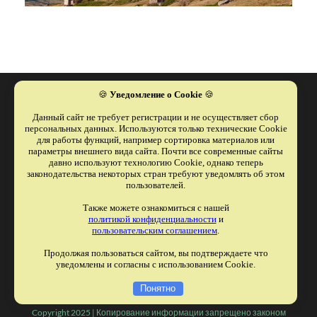
🍪
Уведомление о Cookie
🍪
Данный сайт не требует регистрации и не осуществляет сбор
персональных данных. Используются только технические Cookie
для работы функций, например сортировка материалов или
параметры внешнего вида сайта. Почти все современные сайты
ООО "ОТДЫХАЕМ ВМЕСТЕ"
давно используют технологию Cookie, однако теперь
 Реестровый номер туроператора
законодательства некоторых стран требуют уведомлять об этом
В031-00161-00/04013332
пользователей.
Телефон 
+79615125774
Также можете ознакомиться с нашей
политикой конфиденциальности
и
Электронная почта: 
Andreeva.irin2017@yandex.ru
пользовательским соглашением
.
Продолжая пользоваться сайтом, вы подтверждаете что
уведомлены и согласны с использованием Cookie.
Политика конфиденциальности
Согласие на обработку персональных данных
Понятно
Copyright 2025 | Копирование информации запрещено законом