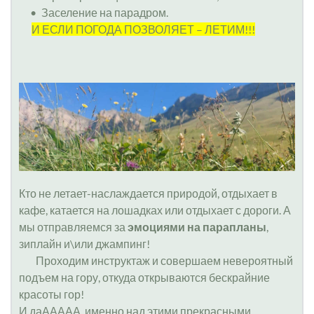
Заселение на парадром.
И ЕСЛИ ПОГОДА ПОЗВОЛЯЕТ – ЛЕТИМ!!!
Кто не летает-наслаждается природой, отдыхает в 
кафе, катается на лошадках или отдыхает с дороги. А 
мы отправляемся за 
эмоциями на парапланы
, 
зиплайн и\или джампинг!
	Проходим инструктаж и совершаем невероятный 
подъем на гору, откуда открываются бескрайние 
красоты гор!
И даААААА, именно над этими прекрасными 