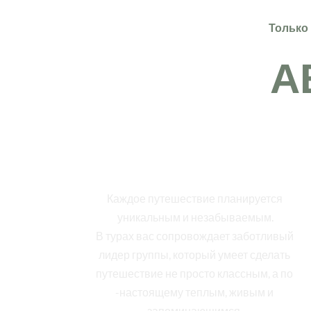
Только
А
Индивидуальный подход
Каждое путешествие планируется 
уникальным и незабываемым.
В турах вас сопровождает заботливый 
лидер группы, который умеет сделать 
путешествие не просто классным, а по 
-настоящему теплым, живым и 
запоминающимся. 