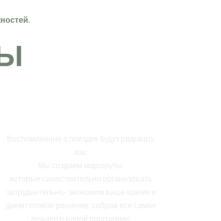
ностей.
Ы 
Яркие впечатления
Воспоминания о поездке будут радовать 
вас.
Мы создаем маршруты, 
которые самостоятельно организовать 
затруднительно- экономим ваше время и 
даем готовое решение, собрав все самое 
лучшее в одной программе. 