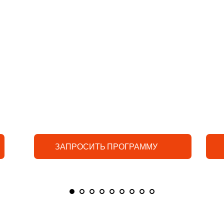
а
Маршрут - Гагра, Сухум, 
Акармара, Новый Афон
24-25-26 июля 
АВТОБУСНЫЙ ТУР
Кол-во дней - 3 дня/2 ночи
Сезон - КРУГЛЫЙ ГОД
ЗАПРОСИТЬ ПРОГРАММУ